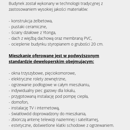
Budynek został wykonany w technologii tradycyjnej z
zastosowaniem wysokiej jakości materiałów:
- konstrukcja żelbetowa,
- pustaki ceramiczne,
- ściany działowe z Ytonga,
- dach z więźbą dachową oraz membraną PVC,
- ocieplenie budynku styropianem o grubości 20 cm.
Mieszkanie oferowane jest w podwyższonym
standardzie deweloperskim obejmującym:
- okna trzyszybowe, pięciokomorowe,
- elektryczne rolety zewnętrzne,
- ogrzewanie podłogowe w całym mieszkaniu,
- indywidualny piec gazowy dla lokalu,
- przygotowaną instalację pod pompę ciepła,
- domofon,
- instalację TV i internetową,
- światłowód doprowadzony do mieszkania,
- zbiorczą antenę telewizji naziemnej i satelitarnej,
- estetyczne, doświetlone klatki schodowe z ogrzewaniem.