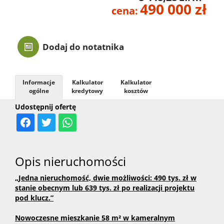
490 000 zł
cena:
Kontak
Dodaj do notatnika
Informacje
Kalkulator
Kalkulator
ogólne
kredytowy
kosztów
Udostępnij ofertę
Opis nieruchomości
„Jedna nieruchomość, dwie możliwości: 490 tys. zł w
stanie obecnym lub 639 tys. zł po realizacji projektu
pod klucz.”
Nowoczesne mieszkanie 58 m² w kameralnym