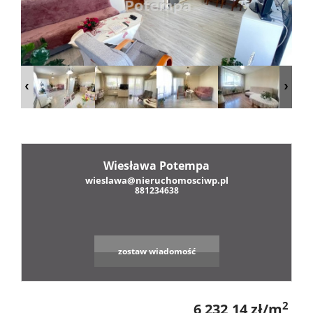
Oferty
firmie
Mie
Do
Wiesława Potempa
Dzi
wieslawa@nieruchomosciwp.pl
881234638
zostaw wiadomość
Zgłosze
2
6 232,14 zł/m