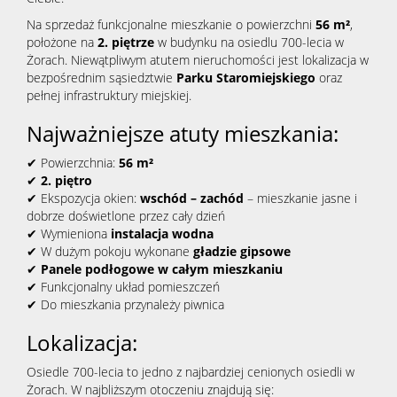
Na sprzedaż funkcjonalne mieszkanie o powierzchni
56 m²
,
położone na
2. piętrze
w budynku na osiedlu 700-lecia w
Żorach. Niewątpliwym atutem nieruchomości jest lokalizacja w
bezpośrednim sąsiedztwie
Parku Staromiejskiego
oraz
pełnej infrastruktury miejskiej.
Najważniejsze atuty mieszkania:
✔ Powierzchnia:
56 m²
✔
2. piętro
✔ Ekspozycja okien:
wschód – zachód
– mieszkanie jasne i
dobrze doświetlone przez cały dzień
✔ Wymieniona
instalacja wodna
✔ W dużym pokoju wykonane
gładzie gipsowe
✔
Panele podłogowe w całym mieszkaniu
✔ Funkcjonalny układ pomieszczeń
✔ Do mieszkania przynależy piwnica
Lokalizacja:
Osiedle 700-lecia to jedno z najbardziej cenionych osiedli w
Żorach. W najbliższym otoczeniu znajdują się: