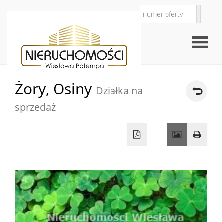
Żory,
Osiny
Działka na
Strona
sprzedaż
O
główna