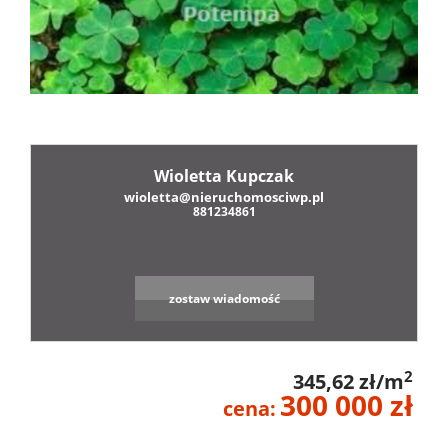
Oferty
firmie
Mie
Do
Wioletta Kupczak
wioletta@nieruchomosciwp.pl
881234861
Dzi
zostaw wiadomość
Zgłosze
2
345,62 zł/m
300 000 zł
cena: