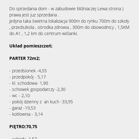
Do sprzedania dom - w zabudowie bliźniaczej Lewa strona )
prawa jest juz sprzedana .
Jedyna taka świetna lokalizacja 900m do rynku 700m do szkoły
, przedszkola , ośrodka zdrowia , 300m do obowodnicy , 1,5KM
do A1 , 1,2 km do centrum wiślanki.
Układ pomieszczeń;
PARTER 72m2;
- przedsionek -4,55
- przedpokój - 5,17
- kl. schodowa- 1,90
- schowek gospodarczy -2,30
- wc - 2,10
- pokój dzienny z an kuch -33,95
- garaż -19,53
- kotłownia - 3,14
PIĘTRO;70,75
- schody -1,57