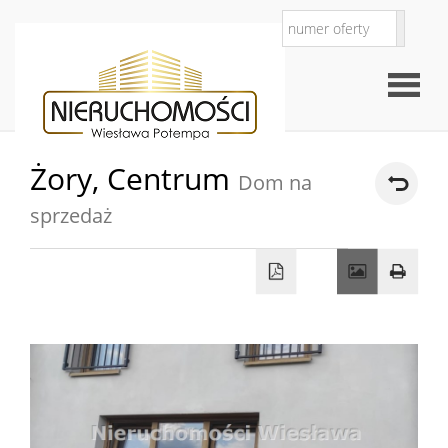
Żory,
Centrum
Dom na
Strona
sprzedaż
O
główna