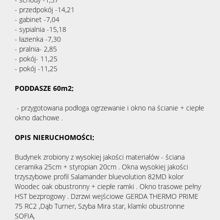
- przedpokój -14,21
- gabinet -7,04
- sypialnia -15,18
- łazienka -7,30
- pralnia- 2,85
- pokój- 11,25
- pokój -11,25
PODDASZE 60m2;
- przygotowana podłoga ogrzewanie i okno na ścianie + ciepłe
okno dachowe .
OPIS NIERUCHOMOŚCI;
Budynek zrobiony z wysokiej jakości materiałów - ściana
ceramika 25cm + styropian 20cm . Okna wysokiej jakości
trzyszybowe profil Salamander bluevolution 82MD kolor
Woodec oak obustronny + ciepłe ramki . Okno trasowe pełny
HST bezprogowy . Dzrzwi wejściowe GERDA THERMO PRIME
75 RC2 ,Dąb Turner, Szyba Mira star, klamki obustronne
SOFIA,