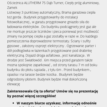
Ościeżnica ALUTHERM 75 Dąb Turner, Ciepły próg aluminiowy,
Zamek
Listwowy 3 punktowy automatyczny, Brama garażowa ciepła
też gerda . Budynek przygotowanhy do instalacji
fotowoltaicznej , w garażu przygotowane gniazdo siła do
ładowania elektryków . Do budynku podciągniety jest gaz ale
nie montuje jeszcze liczników i pieca ponieważ jest możliwość
zmiany na pompę ciepła a gaz zostałby w razie w .Do każdego
pomieszczenia doprowadzone termostaty. Ściany i sufity
gipsowe , założony osprzęt elektryczny . Ogrzewanie parter i
dół podłogówka w łazienkach przygotowane pod drabinkę
elektryczną. Dojazd droga asfaltowa , jest kanalizacja . W
drodze jest Światłowód . 6m miejsca przed garażem także
mozna spokojnie zaparkować , od strony tarasu 7 m od boku
budynku do płotu sąsiada , z tyłu 6m . Przed budynkiem ,
opaska i na tarasie bedzie kostka . Biudynek będzie
odgrodzony płotem. Budynek będzie miał dokończoną
elewację
Zainteresowała Cię ta oferta? Umów się na prezentację
by poznać więcej szczegółów!
W naszym biurze uzyskasz, informację odnośnie