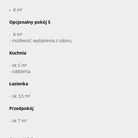
-
8 m²
Opcjonalny pokój 5
- 8 m²
- możliwość wydzielenia z salonu
Kuchnia
- ok 5 m²
- oddzielna
Łazienka
- ok 3,5 m²
Przedpokój
- ok 7 m²