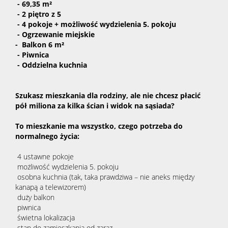
- 69,35 m²
- 2 piętro z 5
- 4 pokoje + możliwość wydzielenia 5. pokoju
- Ogrzewanie miejskie
- Balkon 6 m²
- Piwnica
- Oddzielna kuchnia
Szukasz mieszkania dla rodziny, ale nie chcesz płacić
pół miliona za kilka ścian i widok na sąsiada?
To mieszkanie ma wszystko, czego potrzeba do
normalnego życia:
4 ustawne pokoje
możliwość wydzielenia 5. pokoju
osobna kuchnia (tak, taka prawdziwa – nie aneks między
kanapą a telewizorem)
duży balkon
piwnica
świetna lokalizacja
stan do zamieszkania od zaraz