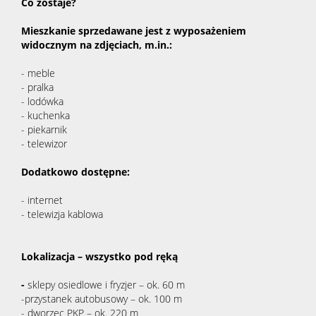
Co zostaje?
Mieszkanie sprzedawane jest z wyposażeniem
widocznym na zdjęciach, m.in.:
- meble
- pralka
- lodówka
- kuchenka
- piekarnik
- telewizor
Dodatkowo dostępne:
- internet
- telewizja kablowa
Lokalizacja – wszystko pod ręką
-
sklepy osiedlowe i fryzjer – ok. 60 m
-przystanek autobusowy – ok. 100 m
- dworzec PKP – ok. 220 m